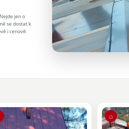
Nejde jen o
čně se dostat k
ově i cenově.
⌂