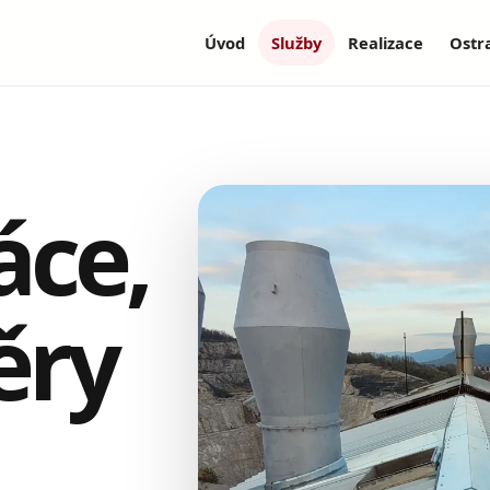
Úvod
Služby
Realizace
Ostr
áce,
ěry