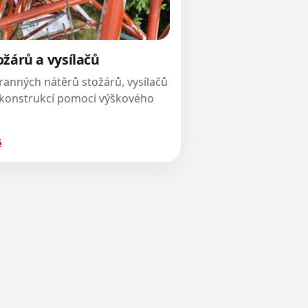
ožárů a vysílačů
anných nátěrů stožárů, vysílačů
 konstrukcí pomocí výškového
ě