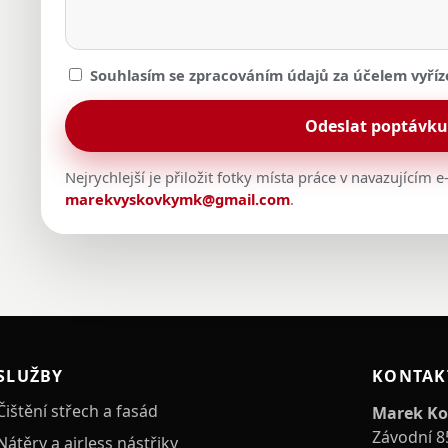
Souhlasím se zpracováním údajů za účelem vyříz
Odeslat poptávk
Nejrychlejší je přiložit fotky místa práce v navazujícím
marekvyskovkymk@gmail.com
.
SLUŽBY
KONTAK
Čištění střech a fasád
Marek Ko
Závodní 8
Nátěry a airless nástřiky