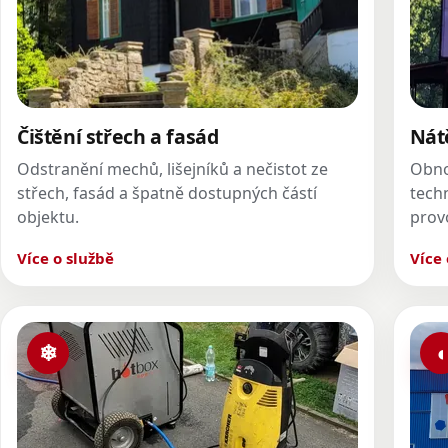
Čištění střech a fasád
Nátě
Odstranění mechů, lišejníků a nečistot ze
Obnov
střech, fasád a špatně dostupných částí
tech
objektu.
prov
Více o službě
Více 
❄
◖