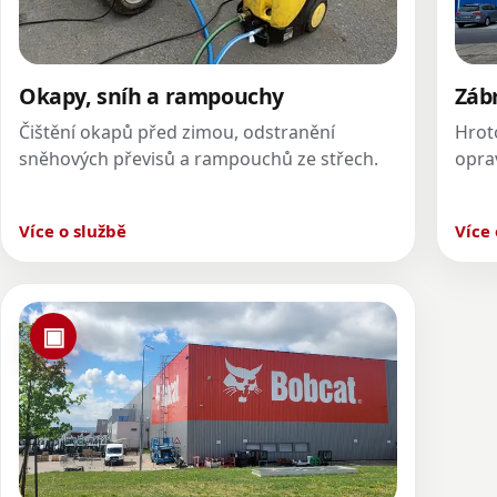
Okapy, sníh a rampouchy
Záb
Čištění okapů před zimou, odstranění
Hrot
sněhových převisů a rampouchů ze střech.
oprav
Více o službě
Více 
▣