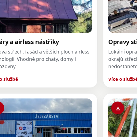
ry a airless nástřiky
Opravy st
a střech, fasád a větších ploch airless
Lokální opra
nologií. Vhodné pro chaty, domy i
okrajů střec
ozovny.
nedostanete
o službě
Více o služb
▵