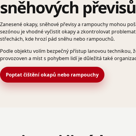
sněhových převisů
Zanesené okapy, sněhové převisy a rampouchy mohou poško
sezónou je vhodné vyčistit okapy a zkontrolovat problemat
střechách, kde hrozí pád sněhu nebo rampouchů.
Podle objektu volím bezpečný přístup lanovou technikou, 
provozoven a míst s pohybem lidí je důležitá také organiza
Poptat čištění okapů nebo rampouchy