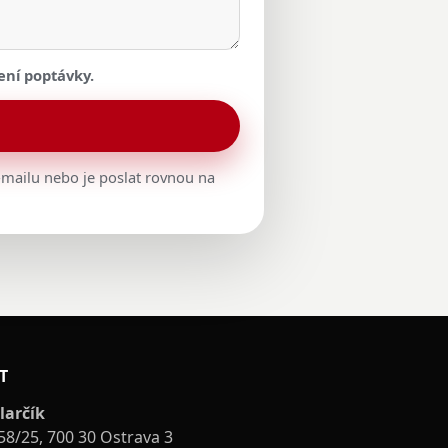
ení poptávky.
u
 e-mailu nebo je poslat rovnou na
T
larčík
58/25, 700 30 Ostrava 3