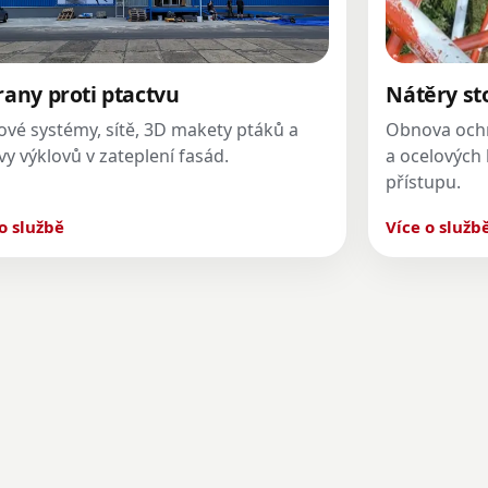
rany proti ptactvu
Nátěry st
ové systémy, sítě, 3D makety ptáků a
Obnova ochr
y výklovů v zateplení fasád.
a ocelových
přístupu.
o službě
Více o služb