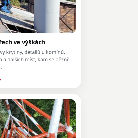
řech ve výškách
vy krytiny, detailů u komínů,
h a dalších míst, kam se běžně
.
ě